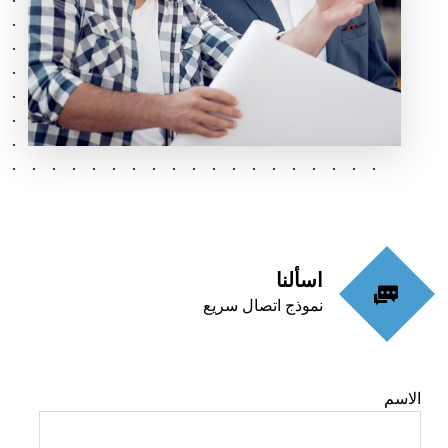
اسألنا
نموذج اتصال سريع
الاسم